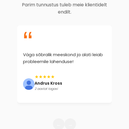
Parim tunnustus tuleb meie klientidelt
endilt.
“
Väga sõbralik meeskond ja alati leiab
Tö
probleemile lahenduse!
★★★★★
Andrus Kross
2 aastat tagasi
←
→