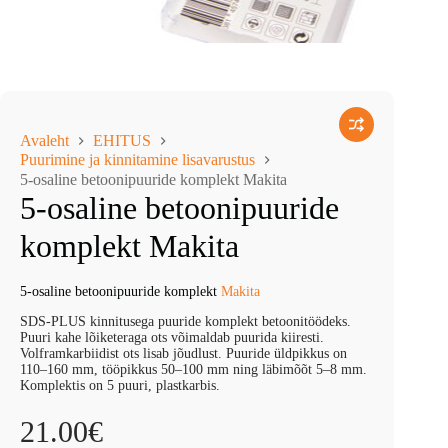
Avaleht
EHITUS
Puurimine ja kinnitamine lisavarustus
5-osaline betoonipuuride komplekt Makita
5-osaline betoonipuuride
komplekt Makita
5-osaline betoonipuuride komplekt
Makita
SDS-PLUS kinnitusega puuride komplekt betoonitöödeks.
Puuri kahe lõiketeraga ots võimaldab puurida kiiresti.
Volframkarbiidist ots lisab jõudlust. Puuride üldpikkus on
110–160 mm, tööpikkus 50–100 mm ning läbimõõt 5–8 mm.
Komplektis on 5 puuri, plastkarbis.
21.00
€