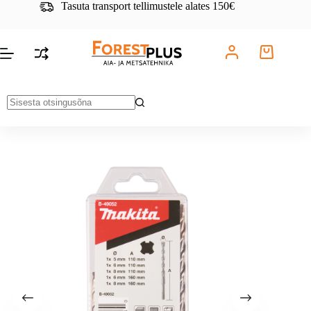
Skip
Tasuta transport tellimustele alates 150€
to
content
No
results