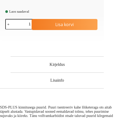
Laos saadaval
5-
Lisa korvi
osaline
betoonipuuride
komplekt
Makita
kogus
Kirjeldus
Lisainfo
SDS-PLUS kinnitusega puurid. Puuri tsentreeriv kahe lõiketeraga ots aitab
täpselt alustada. Vastupidavad sooned eemaldavad tolmu, tehes puurimise
sujuvaks ja kiireks. Tänu volframkarbiidist otsale taluvad puurid kõrgemaid