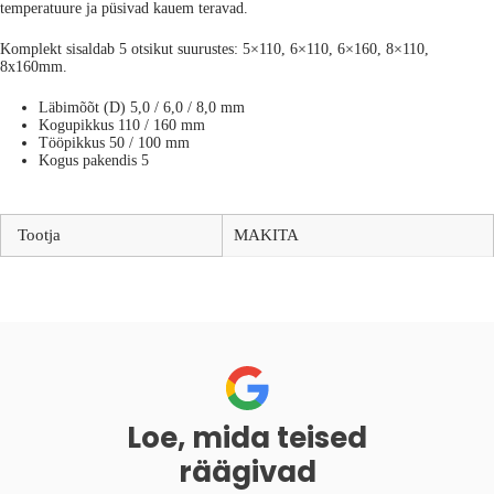
temperatuure ja püsivad kauem teravad.
Komplekt sisaldab 5 otsikut suurustes: 5×110, 6×110, 6×160, 8×110,
8x160mm.
Läbimõõt (D) 5,0 / 6,0 / 8,0 mm
Kogupikkus 110 / 160 mm
Tööpikkus 50 / 100 mm
Kogus pakendis 5
Tootja
MAKITA
Loe, mida teised
räägivad