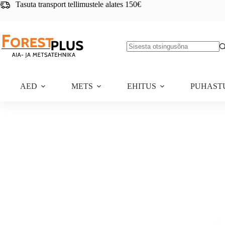
Skip
Tasuta transport tellimustele alates 150€
to
content
No
results
AED
METS
EHITUS
PUHAST