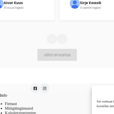
Aivar Kuus
Sirje Kaasik
10 kuud tagasi
5 aastat tagasi
←
→
Jäta arvustus
info
Rakve
See veebisait
Firmast
kooskõlas meie
Müügitingimused
Kohaletoimetamine