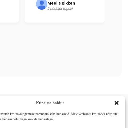
Meelis Rikken
2 nädalat tagasi
Küpsiste haldur
re esindus
 kasutab kasutajakogemuse parandamiseks küpsiseid. Meie veebisaiti kasutades nõustute
 küpsisepoliitikaga kõikide küpsistega.
Aadress:
Jaama pst 11, 44311 Rakvere