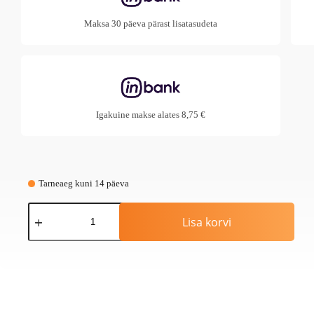
Maksa 30 päeva pärast lisatasudeta
Igakuine makse alates 8,75 €
Tarneaeg kuni 14 päeva
Pinnasepuur
BT131
Lisa korvi
puur
40
mm
kogus