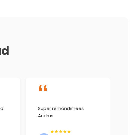
ad
“
ed
Super remondimees
Vä
Andrus
ab
Tä
★★★★★