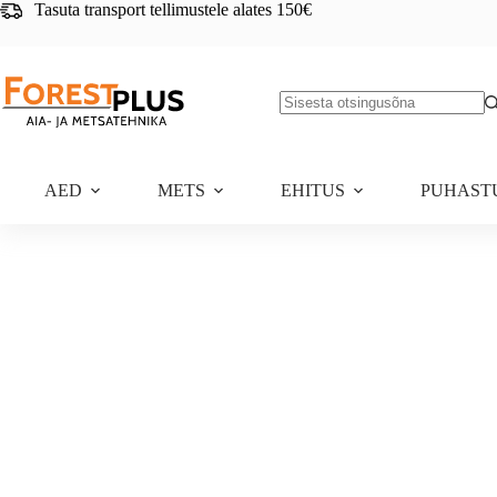
Skip
Tasuta transport tellimustele alates 150€
to
content
No
results
AED
METS
EHITUS
PUHAST