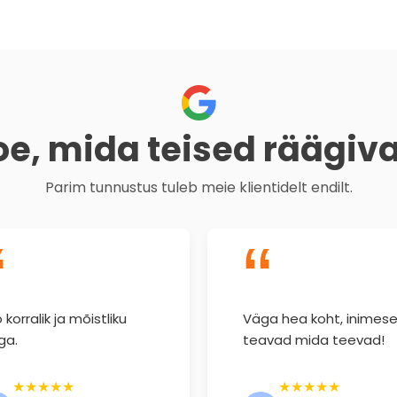
oe, mida teised räägiv
Parim tunnustus tuleb meie klientidelt endilt.
“
“
 korralik ja mõistliku
Väga hea koht, inimes
ga.
teavad mida teevad!
★★★★★
★★★★★