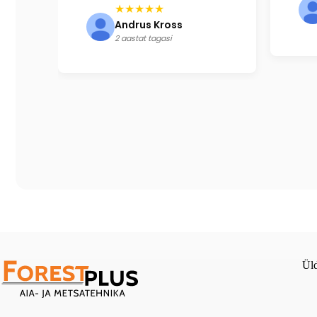
★★★★★
Andrus Kross
2 aastat tagasi
Üld