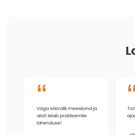
L
“
Väga sõbralik meeskond ja
Töö
alati leiab probleemile
aja
lahenduse!