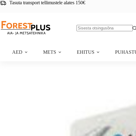
Skip
Tasuta transport tellimustele alates 150€
to
content
No
results
AED
METS
EHITUS
PUHAST