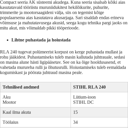
Compact seeria AK süsteemi akudega. Kuna seeria sisalsab kõiki aias
kasutatavaid tööriistu muruniidukitest hekilõikurite, puhurite,
trimmerite ja mootorsaagideni välja, siis on tegemist kõige
populaarsema aias kasutatava akusarjaga. Sari sisaldab endas erineva
võimsuse ja mahutatavusega akusid, seega kogu tehnika pargi jaoks on
mitu akut, mis võimaldab pikki tööperioode.
Lihtne puhastada ja hoiustada
RLA 240 tugevat polümeerist korpust on kerge puhastada mullast ja
rohu jääkidest. Puhastamiseks tuleb masin kallutada juhtrauale, sedasi
on masina alune hästi ligipääsetav. See on ka õige hooldusasend, et
vahetada murureha rulli ja õhutusrulli. Hoiustamiseks tuleb eemaldada
kogumiskast ja pöörata juhtraud masina peale.
Tehnilised andmed
STIHL RLA 240
Aku
Liitium-ioon
Mootor
STIHL DC
Kaal ilma akuta
15
Töölaius
34