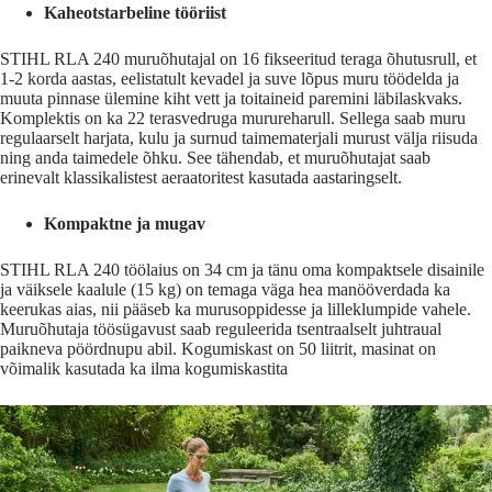
Kaheotstarbeline tööriist
STIHL RLA 240 muruõhutajal on 16 fikseeritud teraga õhutusrull, et
1-2 korda aastas, eelistatult kevadel ja suve lõpus muru töödelda ja
muuta pinnase ülemine kiht vett ja toitaineid paremini läbilaskvaks.
Komplektis on ka 22 terasvedruga murureharull. Sellega saab muru
regulaarselt harjata, kulu ja surnud taimematerjali murust välja riisuda
ning anda taimedele õhku. See tähendab, et muruõhutajat saab
erinevalt klassikalistest aeraatoritest kasutada aastaringselt.
Kompaktne ja mugav
STIHL RLA 240 töölaius on 34 cm ja tänu oma kompaktsele disainile
ja väiksele kaalule (15 kg) on temaga väga hea manööverdada ka
keerukas aias, nii pääseb ka murusoppidesse ja lilleklumpide vahele.
Muruõhutaja töösügavust saab reguleerida tsentraalselt juhtraual
paikneva pöördnupu abil. Kogumiskast on 50 liitrit, masinat on
võimalik kasutada ka ilma kogumiskastita