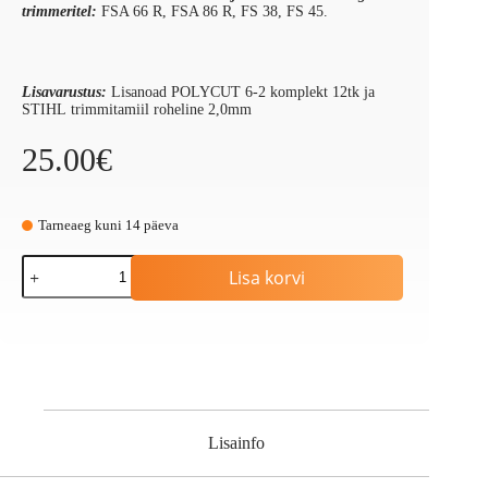
trimmeritel:
FSA 66 R, FSA 86 R, FS 38, FS 45.
Lisavarustus:
Lisanoad POLYCUT 6-2 komplekt 12tk ja
STIHL trimmitamiil roheline 2,0mm
25.00
€
Tarneaeg kuni 14 päeva
Trimmipea
Lisa korvi
POLYCUT
6-
2
kogus
Lisainfo