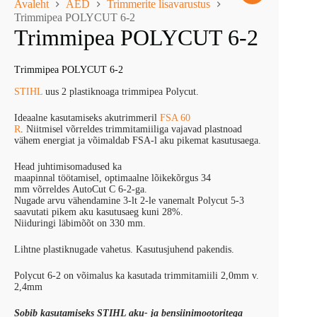
Avaleht
AED
Trimmerite lisavarustus
Trimmipea POLYCUT 6-2
Trimmipea POLYCUT 6-2
Trimmipea POLYCUT 6-2
STIHL
uus 2 plastiknoaga trimmipea Polycut.
Ideaalne kasutamiseks akutrimmeril
FSA 60
R
. Niitmisel võrreldes trimmitamiiliga vajavad plastnoad
vähem energiat ja võimaldab FSA-l aku pikemat kasutusaega.
Head juhtimisomadused ka
maapinnal töötamisel, optimaalne lõikekõrgus 34
mm võrreldes AutoCut C 6-2-ga.
Nugade arvu vähendamine 3-lt 2-le vanemalt Polycut 5-3
saavutati pikem aku kasutusaeg kuni 28%.
Niiduringi läbimõõt on 330 mm.
Lihtne plastiknugade vahetus. Kasutusjuhend pakendis.
Polycut 6-2 on võimalus ka kasutada trimmitamiili 2,0mm v.
2,4mm
Sobib kasutamiseks STIHL aku- ja bensiinimootoritega