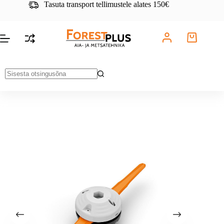
Skip
Tasuta transport tellimustele alates 150€
to
content
No
results