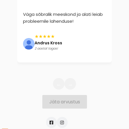
“
Väga sõbralik meeskond ja alati leiab
Tö
probleemile lahenduse!
★★★★★
Andrus Kross
2 aastat tagasi
←
→
Jäta arvustus